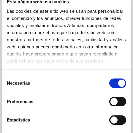
Esta página web usa cookies
ENVIOS Y DESTINOS
Las cookies de este sitio web se usan para personalizar
el contenido y los anuncios, ofrecer funciones de redes
sociales y analizar el tráfico. Además, compartimos
ESPAÑA
información sobre el uso que haga del sitio web con
Península
Islas Baleares
nuestros partners de redes sociales, publicidad y análisis
Islas Canarias
web, quienes pueden combinarla con otra información
UNIÓN EUROPEA
que les haya proporcionado o que hayan recopilado a
partir del uso que haya hecho de sus servicios.
24/48h
Selección
Necesarias
de
consentimiento
Preferencias
GARANTÍA DE CALIDAD
Estadística