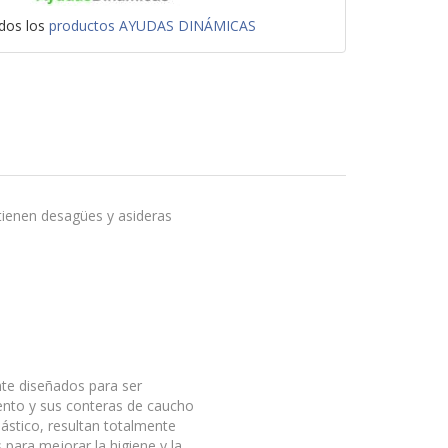
odos los
productos AYUDAS DINÁMICAS
 tienen desagües y asideras
e diseñados para ser
siento y sus conteras de caucho
lástico, resultan totalmente
 para mejorar la higiene y la