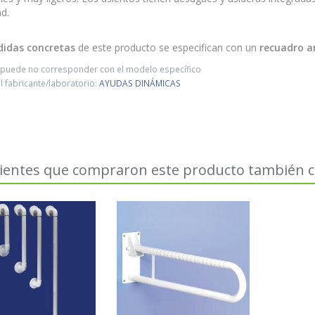
d.
idas concretas
de este producto se especifican con un
recuadro a
o puede no corresponder con el modelo específico
 fabricante/laboratorio:
AYUDAS DINÁMICAS
lientes que compraron este producto también