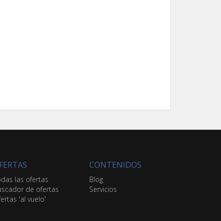
FERTAS
CONTENIDOS
das las ofertas
Blog
scador de ofertas
Servicios
ertas 'al vuelo'