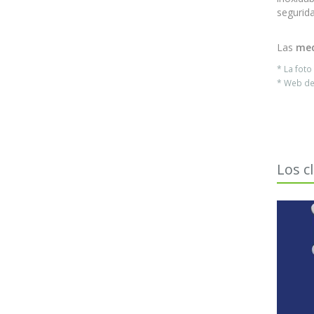
segurida
Las
med
* La fot
* Web del
Los c