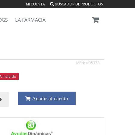
MI CUENTA
BUSCADOR DE PRODUCTOS
OGS
LA FARMACIA
MPN:
AD537A
A incluído
+
Añadir al carrito