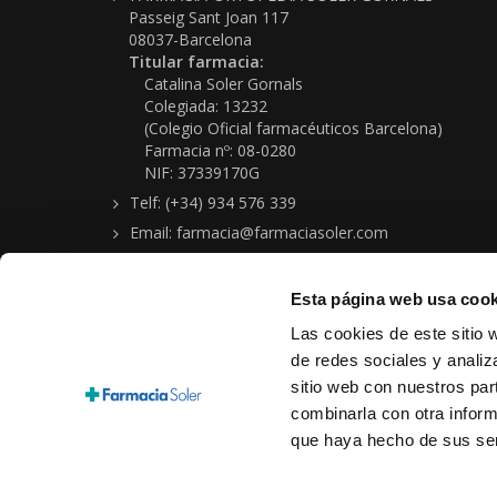
Passeig Sant Joan 117
08037-Barcelona
Titular farmacia:
Catalina Soler Gornals
Colegiada: 13232
(Colegio Oficial farmacéuticos Barcelona)
Farmacia nº: 08-0280
NIF: 37339170G
Telf: (+34) 934 576 339
Email: farmacia@farmaciasoler.com
Esta página web usa cook
Las cookies de este sitio 
de redes sociales y analiz
sitio web con nuestros par
Copyright © 2026 Farmacia-Ortopedia Soler Gornals
combinarla con otra inform
Aviso legal
|
Política protección de datos personales
|
Condi
que haya hecho de sus ser
Cookies