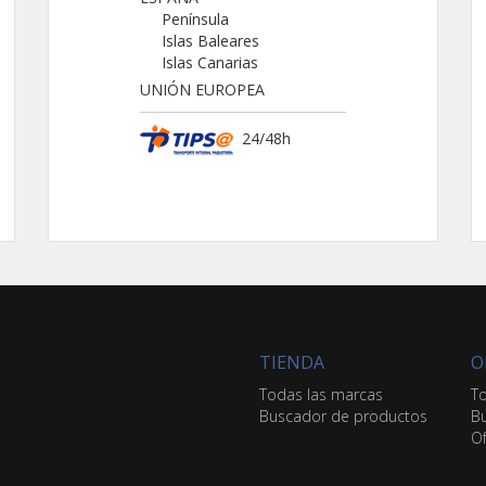
Península
Islas Baleares
Islas Canarias
UNIÓN EUROPEA
24/48h
TIENDA
O
Todas las marcas
To
Buscador de productos
Bu
Of