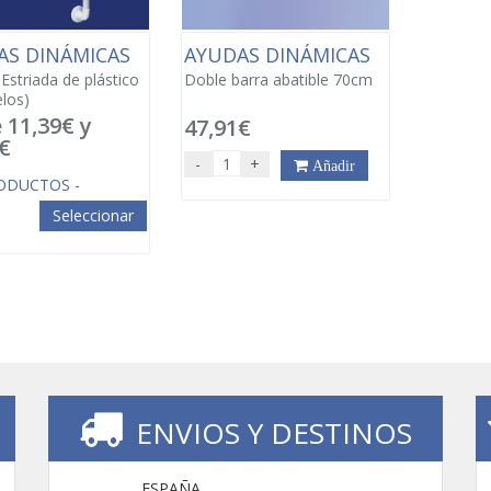
AS DINÁMICAS
AYUDAS DINÁMICAS
Estriada de plástico
Doble barra abatible 70cm
los)
 11,39€ y
47,91€
€
-
+
Añadir
ODUCTOS -
Seleccionar
ENVIOS Y DESTINOS
ESPAÑA