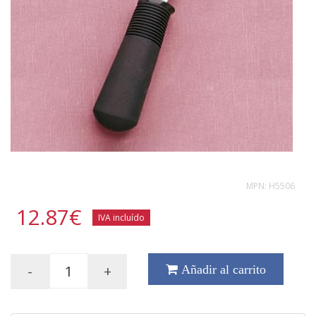
MPN:
H5506
12.87
€
IVA incluído
-
+
Añadir al carrito