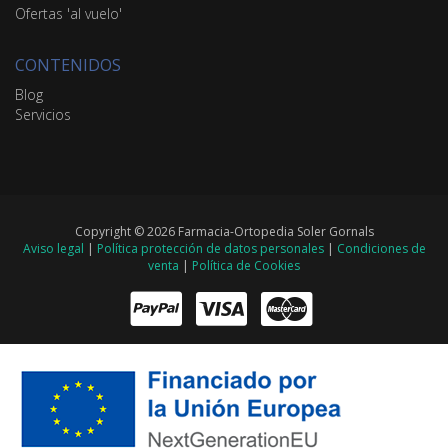
Ofertas 'al vuelo'
CONTENIDOS
Blog
Servicios
Copyright © 2026 Farmacia-Ortopedia Soler Gornals
Aviso legal
|
Política protección de datos personales
|
Condiciones de
venta
|
Política de Cookies