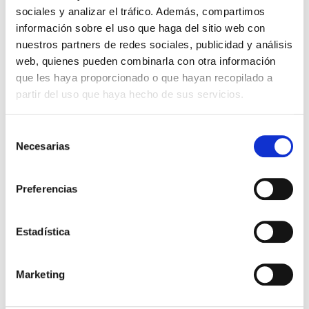
sociales y analizar el tráfico. Además, compartimos
información sobre el uso que haga del sitio web con
nuestros partners de redes sociales, publicidad y análisis
web, quienes pueden combinarla con otra información
que les haya proporcionado o que hayan recopilado a
partir del uso que haya hecho de sus servicios.
Selección
Necesarias
de
consentimiento
AYUDAS DINÁMICAS
Preferencias
Tenedor Flexible
Estadística
9,24€
-
+
Añadir
Marketing