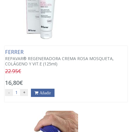
FERRER
REPAVAR® REGENERADORA CREMA ROSA MOSQUETA,
COLÁGENO Y VIT.E (125ml)
22.95€
16,80€
-
+
Añadir