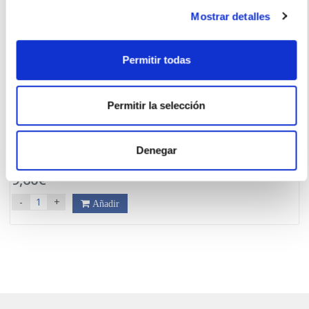
Mostrar detalles
Permitir todas
Permitir la selección
LACER
OROS Colutorio (500ml)
12.80€
Denegar
9,60€
-
+
Añadir