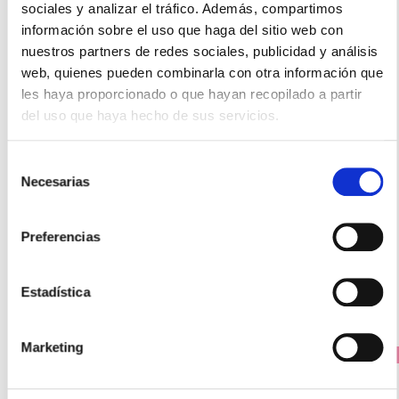
sociales y analizar el tráfico. Además, compartimos
información sobre el uso que haga del sitio web con
nuestros partners de redes sociales, publicidad y análisis
web, quienes pueden combinarla con otra información que
les haya proporcionado o que hayan recopilado a partir
del uso que haya hecho de sus servicios.
AYUDAS DINÁMICAS
Selección
Necesarias
de
Abretarros Dycem
consentimiento
7,54€
Preferencias
-
+
Añadir
Estadística
Marketing
PRECIO ESPECIAL