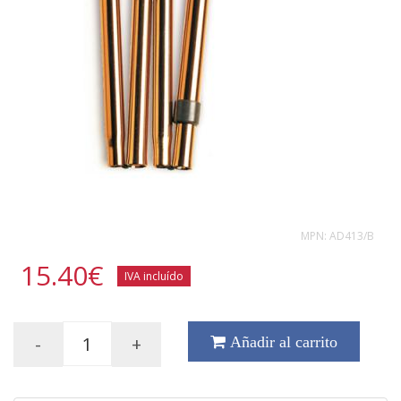
MPN:
AD413/B
15.40
€
IVA incluído
-
+
Añadir al carrito