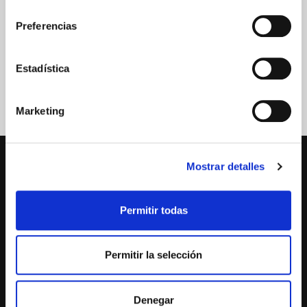
consentimiento
Preferencias
Estadística
Marketing
Mostrar detalles
Permitir todas
No cerramos por vacaciones
Permitir la selección
FARMACIA-ORTOPEDIA SOLER GORNALS
Passeig Sant Joan 117
08037-Barcelona
Denegar
Titular farmacia: