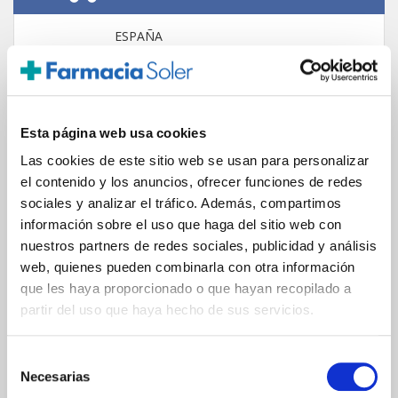
ESPAÑA
Península
Islas Baleares
Islas Canarias
UNIÓN EUROPEA
Esta página web usa cookies
24/48h
Las cookies de este sitio web se usan para personalizar
el contenido y los anuncios, ofrecer funciones de redes
sociales y analizar el tráfico. Además, compartimos
información sobre el uso que haga del sitio web con
nuestros partners de redes sociales, publicidad y análisis
web, quienes pueden combinarla con otra información
GARANTÍA DE CALIDAD
que les haya proporcionado o que hayan recopilado a
partir del uso que haya hecho de sus servicios.
Selección
Necesarias
de