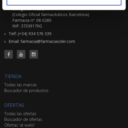
Catalina Soler Gornals
Colegiada: 13232
(Colegio Oficial farmacéuticos Barcelona)
Farmacia nº: 08-0280
NIF: 37339170G
Telf: (+34) 934 576 339
Email: farmacia@farmaciasoler.com
TIENDA
Todas las marcas
Buscador de productos
OFERTAS
Todas las ofertas
Buscador de ofertas
Ofertas 'al vuelo'